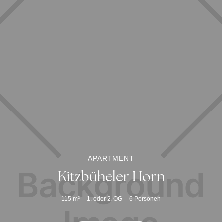
APARTMENT
Kitzbüheler Horn
115
m²
1. oder 2. OG
6
Personen