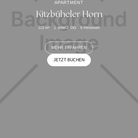
APARTMENT
Kitzbüheler Horn
115
m²
1. oder 2. OG
6
Personen
MEHR ERFAHREN
JETZT BUCHEN