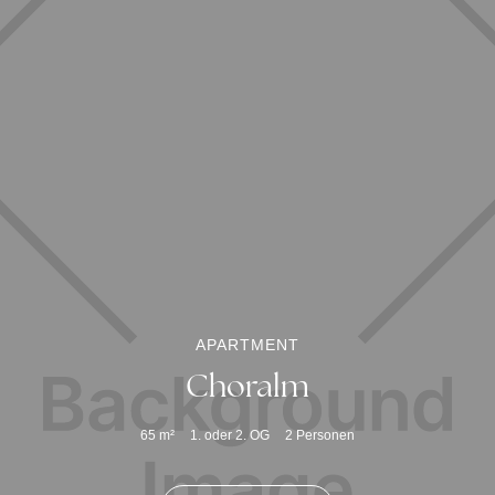
APARTMENT
Choralm
65
m²
1. oder 2. OG
2
Personen